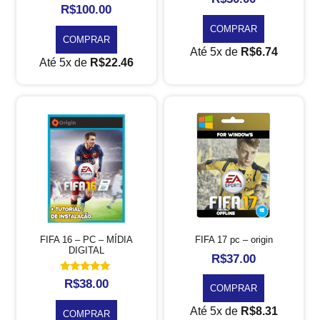
R$
100.00
COMPRAR
COMPRAR
Até 5x de
R$
6.74
Até 5x de
R$
22.46
FIFA 16 – PC – MÍDIA
FIFA 17 pc – origin
DIGITAL
R$
37.00
Avaliação
R$
38.00
COMPRAR
5.00
de 5
Até 5x de
R$
8.31
COMPRAR