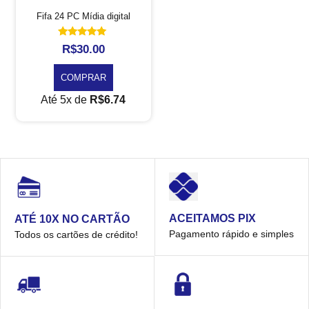
Fifa 24 PC Mídia digital
Avaliação
R$
30.00
5.00
de 5
COMPRAR
Até 5x de
R$
6.74
ACEITAMOS PIX
ATÉ 10X NO CARTÃO
Pagamento rápido e simples
Todos os cartões de crédito!