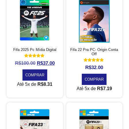
Fifa 2025 Pc Mídia Digital
Fifa 22 Pra PC- Origin Conta
Off
Avaliação
R$
100.00
R$
37.00
5.00
Avaliação
R$
32.00
de 5
5.00
de 5
COMPRAR
COMPRAR
Até 5x de
R$
8.31
Até 5x de
R$
7.19