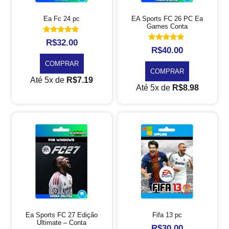
Ea Fc 24 pc
EA Sports FC 26 PC Ea
Games Conta
Avaliação
R$
32.00
5.00
Avaliação
R$
40.00
de 5
5.00
de 5
COMPRAR
COMPRAR
Até 5x de
R$
7.19
Até 5x de
R$
8.98
Ea Sports FC 27 Edição
Fifa 13 pc
Ultimate – Conta
R$
30.00