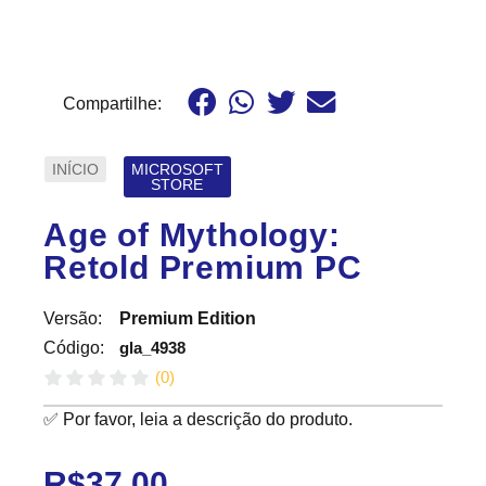
Compartilhe:
INÍCIO
MICROSOFT
STORE
Age of Mythology:
Retold Premium PC
Versão:
Premium Edition
gla_4938
Código:
(
0
)
✅ Por favor, leia a descrição do produto.
R$
37.00