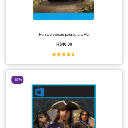
Forza 5 versão padrão pra PC
R$
40.00
Avaliação
4.60
de 5
- 62%