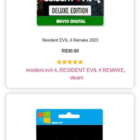
Resident EVIL 4 Remake 2023
R$
30.00
Avaliação
resident evil 4
,
RESIDENT EVIL 4 REMAKE
,
5.00
de 5
steam