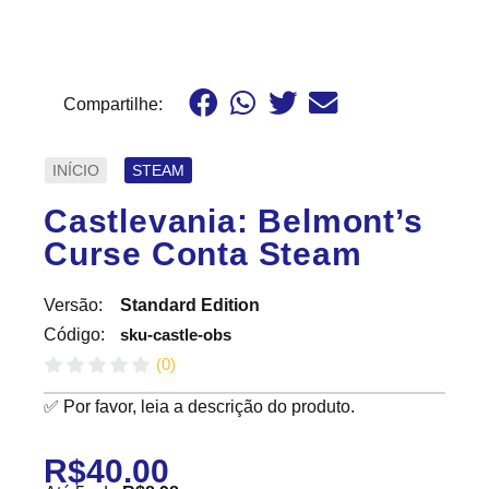
Compartilhe:
INÍCIO
STEAM
Castlevania: Belmont’s
Curse Conta Steam
Versão:
Standard Edition
sku-castle-obs
Código:
(
0
)
✅ Por favor, leia a descrição do produto.
R$
40.00