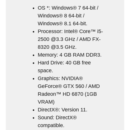
OS *: Windows® 7 64-bit /
Windows® 8 64-bit /
Windows® 8.1 64-bit.
Processor: Intel® Core™ i5-
2500 @3.3 GHz / AMD FX-
8320 @3.5 GHz.
Memory: 4 GB RAM DDR3.
Hard Drive: 40 GB free
space.
Graphics: NVIDIA®
GeForce® GTX 560 / AMD
Radeon™ HD 6870 (1GB
VRAM)
DirectX®: Version 11.
Sound: DirectX®
compatible.