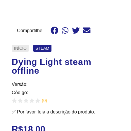
Compartilhe:
INÍCIO
STEAM
Dying Light steam
offline
Versão:
Código:
(
0
)
✅ Por favor, leia a descrição do produto.
R$
18.00