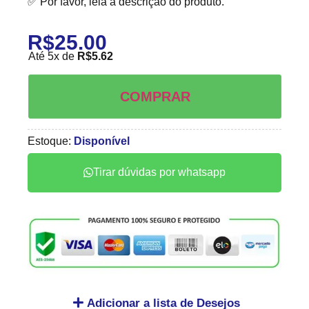
✅ Por favor, leia a descrição do produto.
R$
25.00
Até 5x de
R$
5.62
COMPRAR
Estoque:
Disponível
Tirar dúvidas por whatsapp
Adicionar a lista de Desejos