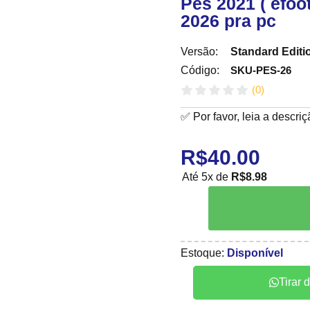
Pes 2021 ( efoot
2026 pra pc
Versão:
Standard Editi
SKU-PES-26
Código:
(
0
)
✅ Por favor, leia a descri
R$
40.00
Até 5x de
R$
8.98
Estoque:
Disponível
Tirar 