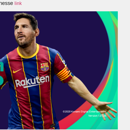
 nesse
link