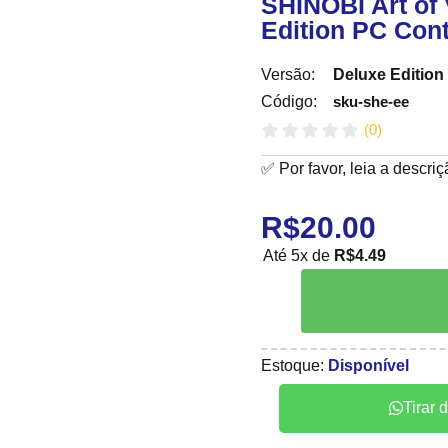
SHINOBI Art of
Edition PC Con
Versão:
Deluxe Edition
sku-she-ee
Código:
(
0
)
✅ Por favor, leia a descri
R$
20.00
Até 5x de
R$
4.49
Estoque:
Disponível
Tirar 