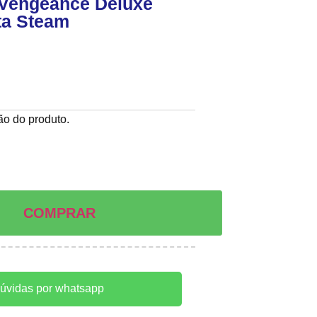
 Vengeance Deluxe
ta Steam
ção do produto.
COMPRAR
dúvidas por whatsapp