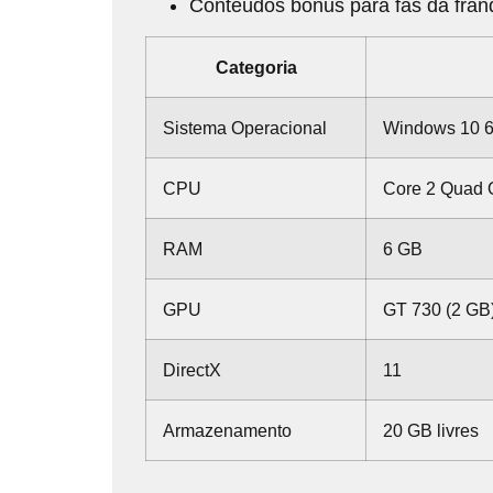
Conteúdos bônus para fãs da fran
Categoria
Sistema Operacional
Windows 10 6
CPU
Core 2 Quad 
RAM
6 GB
GPU
GT 730 (2 GB)
DirectX
11
Armazenamento
20 GB livres