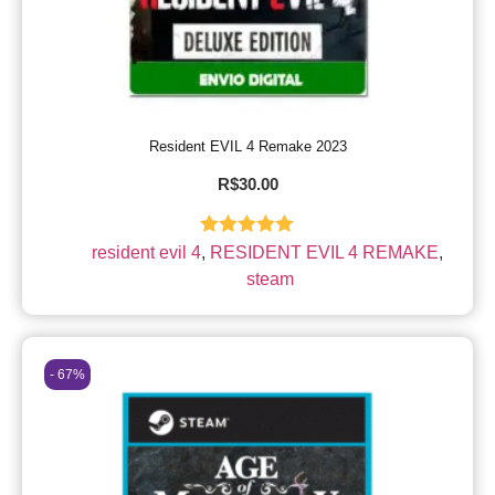
Resident EVIL 4 Remake 2023
R$
30.00
Avaliação
resident evil 4
,
RESIDENT EVIL 4 REMAKE
,
5.00
de 5
steam
- 67%