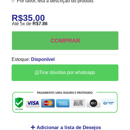
✅ Por favor, leia a descrição do produto.
R$
35.00
Até 5x de
R$
7.86
COMPRAR
Estoque:
Disponível
Tirar dúvidas por whatsapp
Adicionar a lista de Desejos