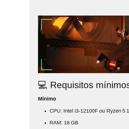
💻 Requisitos mínimo
Mínimo
CPU: Intel i3‑12100F
ou
Ryzen 5 
RAM: 16 GB