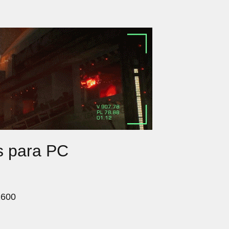
s para PC
1600