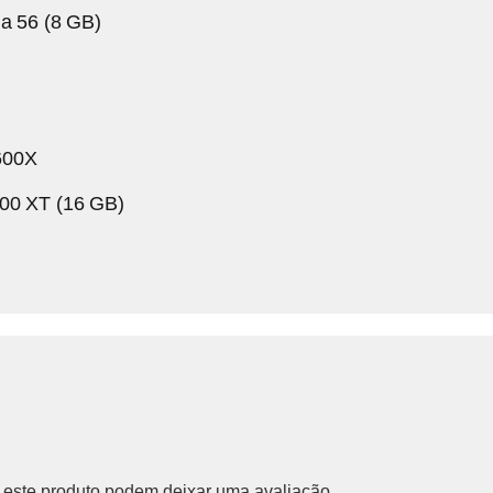
a 56 (8 GB)
600X
00 XT (16 GB)
este produto podem deixar uma avaliação.