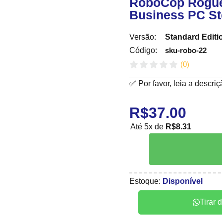
RoboCop Rogue 
Business PC S
Versão:
Standard Editi
sku-robo-22
Código:
(
0
)
✅ Por favor, leia a descri
R$
37.00
Até 5x de
R$
8.31
Estoque:
Disponível
Tirar 