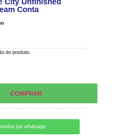
City Unfinished
team Conta
on
ção do produto.
COMPRAR
dúvidas por whatsapp