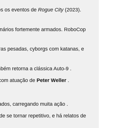
ós os eventos de
Rogue City
(2023).
enários fortemente armados. RoboCop
oras pesadas, cyborgs com katanas, e
ém retorna a clássica Auto‑9 .
 com atuação de
Peter Weller
.
ados, carregando muita ação .
se tornar repetitivo, e há relatos de