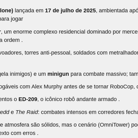
lone)
lançada em
17 de julho de 2025
, ambientada ap
para jogar
r
, um enorme complexo residencial dominado por merc
 a ordem .
 voadores, torres anti‑pessoal, soldados com metralhad
ela inimigos) e um
minigun
para combate massivo; tamb
ogáveis com Alex Murphy antes de se tornar RoboCop,
entos o
ED‑209
, o icônico robô andante armado .
redd
e
The Raid
: combates intensos em corredores fech
atmosfera são sólidos, mas o cenário (OmniTower) pode 
exto com erros .